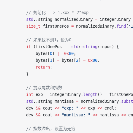
        // 规范化 --> 1.xxx * 2^exp
        std
::string normalizedBinary 
=
 integerBinary 
        size_t
 firstOnePos 
=
 normalizedBinary.
find
(
'1
        // 如果找不到1，设为0
        if
 (firstOnePos 
==
 std
::
string
::npos) {
            bytes[
0
] 
|=
 0x
80
;
            bytes[
1
] 
=
 bytes[
2
] 
=
 0x
00
;
            return
;
        }
        // 提取尾数和指数
        int
 exp 
=
 integerBinary.
length
() 
-
 firstOnePo
        std
::string mantissa 
=
 normalizedBinary.
subst
        dev 
&&
 cout 
<<
 "exp: "
 <<
 exp 
<<
 endl;
        dev 
&&
 cout 
<<
 "mantissa: "
 <<
 mantissa 
<<
 en
        // 指数溢出, 设置为无穷