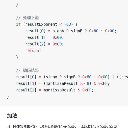
    }
    // 处理下溢
    if
 (resultExponent 
<
 -
63
) {
        result[
0
] 
=
 signA 
^
 signB 
?
 0x
80
 :
 0x
00
;
        result[
1
] 
=
 0x
00
;
        result[
2
] 
=
 0x
00
;
        return
;
    }
    // 编码结果
    result[
0
] 
=
 (signA 
^
 signB 
?
 0x
80
 :
 0x
00
) 
|
 ((res
    result[
1
] 
=
 (mantissaResult 
>>
 8
) 
&
 0x
FF
;
    result[
2
] 
=
 mantissaResult 
&
 0x
FF
;
}
加法
比较指数位
：找出指数较大的数，并将较小的数的尾