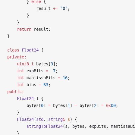
        } 
else
 {
            result 
+=
 "0"
;
        }
    }
    return
 result;
}
class
 Float24
 {
private:
    uint8_t
 bytes[
3
];
    int
 expBits 
=
  7
;
    int
 mantissaBits 
=
 16
;
    int
 bias 
=
 63
;
public:
    Float24
() {
        bytes[
0
] 
=
 bytes[
1
] 
=
 bytes[
2
] 
=
 0x
00
;
    }
    Float24
(
std
::
string
&
 s
) {
        stringToFloat24
(s, bytes, expBits, mantissaBi
    }