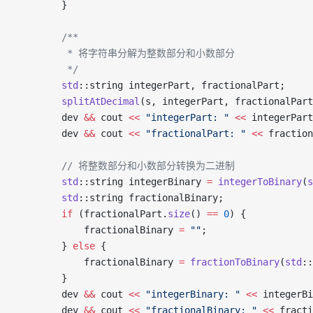
        }
        /**
         * 将字符串分解为整数部分和小数部分
         */
        std
::string integerPart, fractionalPart;
        splitAtDecimal
(s, integerPart, fractionalPart
        dev 
&&
 cout 
<<
 "integerPart: "
 <<
 integerPart
        dev 
&&
 cout 
<<
 "fractionalPart: "
 <<
 fraction
        // 将整数部分和小数部分转换为二进制
        std
::string integerBinary 
=
 integerToBinary
(
s
        std
::string fractionalBinary;
        if
 (fractionalPart.
size
() 
==
 0
) {
            fractionalBinary 
=
 ""
;
        } 
else
 {
            fractionalBinary 
=
 fractionToBinary
(
std
::
        }
        dev 
&&
 cout 
<<
 "integerBinary: "
 <<
 integerBi
        dev 
&&
 cout 
<<
 "fractionalBinary: "
 <<
 fracti