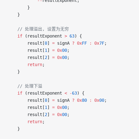
            --
resultExponent;
        }
    }
    // 处理溢出, 设置为无穷
    if
 (resultExponent 
>
 63
) {
        result[
0
] 
=
 signA 
?
 0x
FF
 :
 0x
7F
;
        result[
1
] 
=
 0x
00
;
        result[
2
] 
=
 0x
00
;
        return
;
    }
    // 处理下溢
    if
 (resultExponent 
<
 -
63
) {
        result[
0
] 
=
 signA 
?
 0x
80
 :
 0x
00
;
        result[
1
] 
=
 0x
00
;
        result[
2
] 
=
 0x
00
;
        return
;
    }