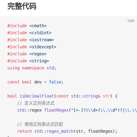
完整代码
cpp
#include
 <cmath>
#include
 <cstdint>
#include
 <iostream>
#include
 <stdexcept>
#include
 <regex>
#include
 <string>
using
 namespace
 std
;
const
 bool
 dev 
=
 false
;
bool
 isDecimalFloat
(
const
 std
::
string
&
 str
) {
    // 定义正则表达式
    std
::regex 
floatRegex
(
"[+-]?(
\\
d+(
\\
.
\\
d*)?|
\\
.
\\
    // 使用正则表达式匹配
    return
 std
::
regex_match
(str, floatRegex);