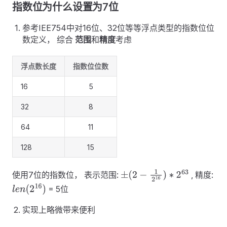
指数位为什么设置为7位
参考IEE754中对16位、32位等等浮点类型的指数位位
数定义， 综合
范围
和
精度
考虑
浮点数长度
指数位位数
16
5
32
8
64
11
128
15
使用7位的指数位， 表示范围:
, 精度:
±
(
2
−
1
2
16
)
∗
2
63
= 5位
l
e
n
(
2
16
)
实现上略微带来便利