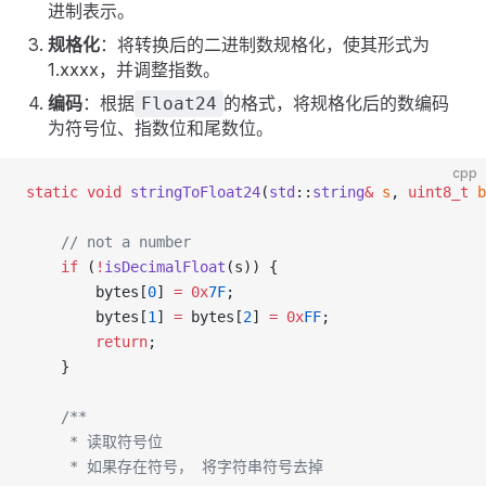
进制表示。
规格化
：将转换后的二进制数规格化，使其形式为
1.xxxx，并调整指数。
编码
：根据
的格式，将规格化后的数编码
Float24
为符号位、指数位和尾数位。
cpp
static
 void
 stringToFloat24
(
std
::
string
&
 s
, 
uint8_t
 b
    // not a number
    if
 (
!
isDecimalFloat
(s)) {
        bytes[
0
] 
=
 0x
7F
;
        bytes[
1
] 
=
 bytes[
2
] 
=
 0x
FF
;
        return
;
    }
    /**
     * 读取符号位
     * 如果存在符号， 将字符串符号去掉