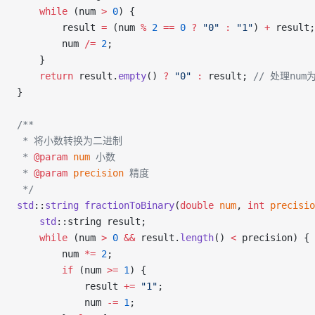
    while
 (num 
>
 0
) {
        result 
=
 (num 
%
 2
 ==
 0
 ?
 "0"
 :
 "1"
) 
+
 result;
        num 
/=
 2
;
    }
    return
 result.
empty
() 
?
 "0"
 :
 result;
 // 处理num
}
/**
 * 将小数转换为二进制
 * 
@param
 num
 小数
 * 
@param
 precision
 精度
 */
std
::
string
 fractionToBinary
(
double
 num
, 
int
 precisio
    std
::string result;
    while
 (num 
>
 0
 &&
 result.
length
() 
<
 precision) {
        num 
*=
 2
;
        if
 (num 
>=
 1
) {
            result 
+=
 "1"
;
            num 
-=
 1
;