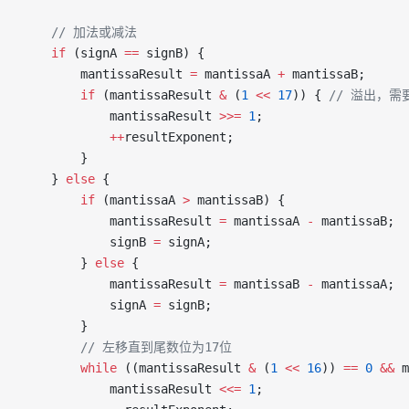
    // 加法或减法
    if
 (signA 
==
 signB) {
        mantissaResult 
=
 mantissaA 
+
 mantissaB;
        if
 (mantissaResult 
&
 (
1
 <<
 17
)) {
 // 溢出，
            mantissaResult 
>>=
 1
;
            ++
resultExponent;
        }
    } 
else
 {
        if
 (mantissaA 
>
 mantissaB) {
            mantissaResult 
=
 mantissaA 
-
 mantissaB;
            signB 
=
 signA;
        } 
else
 {
            mantissaResult 
=
 mantissaB 
-
 mantissaA;
            signA 
=
 signB;
        }
        // 左移直到尾数位为17位
        while
 ((mantissaResult 
&
 (
1
 <<
 16
)) 
==
 0
 &&
 m
            mantissaResult 
<<=
 1
;