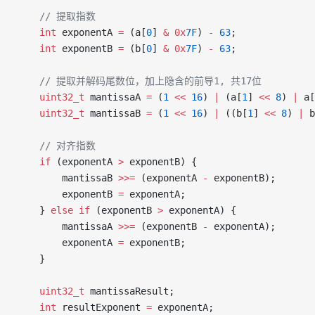
    // 提取指数
    int
 exponentA 
=
 (a[
0
] 
&
 0x
7F
) 
-
 63
;
    int
 exponentB 
=
 (b[
0
] 
&
 0x
7F
) 
-
 63
;
    // 提取并解码尾数位，加上隐含的前导1, 共17位
    uint32_t
 mantissaA 
=
 (
1
 <<
 16
) 
|
 (a[
1
] 
<<
 8
) 
|
 a[
    uint32_t
 mantissaB 
=
 (
1
 <<
 16
) 
|
 ((b[
1
] 
<<
 8
) 
|
 b
    // 对齐指数
    if
 (exponentA 
>
 exponentB) {
        mantissaB 
>>=
 (exponentA 
-
 exponentB);
        exponentB 
=
 exponentA;
    } 
else
 if
 (exponentB 
>
 exponentA) {
        mantissaA 
>>=
 (exponentB 
-
 exponentA);
        exponentA 
=
 exponentB;
    }
    uint32_t
 mantissaResult;
    int
 resultExponent 
=
 exponentA;