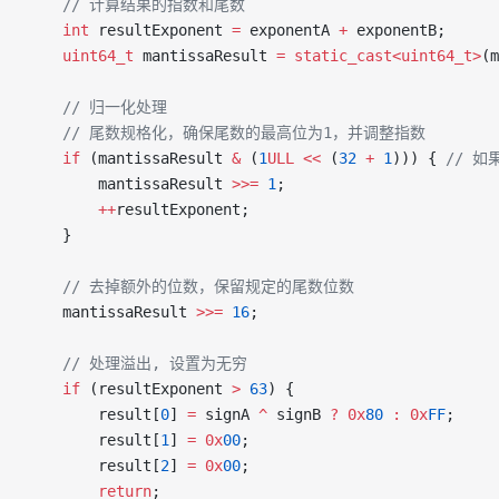
    // 计算结果的指数和尾数
    int
 resultExponent 
=
 exponentA 
+
 exponentB;
    uint64_t
 mantissaResult 
=
 static_cast<uint64_t>
(m
    // 归一化处理
    // 尾数规格化，确保尾数的最高位为1，并调整指数
    if
 (mantissaResult 
&
 (
1
ULL
 <<
 (
32
 +
 1
))) {
 // 
        mantissaResult 
>>=
 1
;
        ++
resultExponent;
    }
    // 去掉额外的位数，保留规定的尾数位数
    mantissaResult 
>>=
 16
;
    // 处理溢出, 设置为无穷
    if
 (resultExponent 
>
 63
) {
        result[
0
] 
=
 signA 
^
 signB 
?
 0x
80
 :
 0x
FF
;
        result[
1
] 
=
 0x
00
;
        result[
2
] 
=
 0x
00
;
        return
;