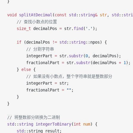
}
void
 splitAtDecimal
(
const
 std
::
string
&
 str
, 
std
::
stri
    // 查找小数点的位置
    size_t
 decimalPos 
=
 str.
find
(
'.'
);
    if
 (decimalPos 
!=
 std
::
string
::npos) {
        // 分割字符串
        integerPart 
=
 str.
substr
(
0
, decimalPos);
        fractionalPart 
=
 str.
substr
(decimalPos 
+
 1
);
    } 
else
 {
        // 如果没有小数点，整个字符串就是整数部分
        integerPart 
=
 str;
        fractionalPart 
=
 ""
;
    }
}
// 将整数部分转换为二进制
std
::
string
 integerToBinary
(
int
 num
) {
    std
::string result;