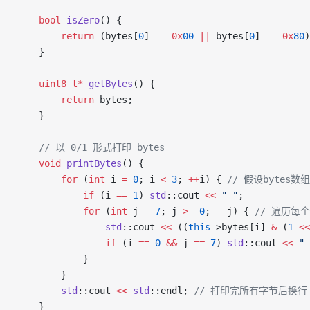
    bool
 isZero
() {
        return
 (bytes[
0
] 
==
 0x
00
 ||
 bytes[
0
] 
==
 0x
80
)
    }
    uint8_t*
 getBytes
() {
        return
 bytes;
    }
    // 以 0/1 形式打印 bytes
    void
 printBytes
() {
        for
 (
int
 i 
=
 0
; i 
<
 3
; 
++
i) {
 // 假设bytes数
            if
 (i 
==
 1
) 
std
::cout 
<<
 " "
;
            for
 (
int
 j 
=
 7
; j 
>=
 0
; 
--
j) {
 // 遍历每
                std
::cout 
<<
 ((
this
->bytes[i] 
&
 (
1
 <<
                if
 (i 
==
 0
 &&
 j 
==
 7
) 
std
::cout 
<<
 " 
            }
        }
        std
::cout 
<<
 std
::endl;
 // 打印完所有字节后换行
    }