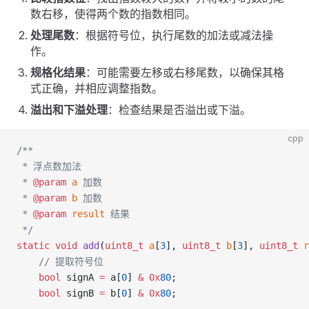
数右移，使得两个数的指数相同。
处理尾数
：根据符号位，执行尾数的加法或减法操
作。
规格化结果
：可能需要左移或右移尾数，以确保其格
式正确，并相应调整指数。
溢出和下溢处理
：检查结果是否溢出或下溢。
cpp
/**
 * 浮点数加法
 * 
@param
 a
 加数
 * 
@param
 b
 加数
 * 
@param
 result
 结果
 */
static
 void
 add
(
uint8_t
 a
[
3
], 
uint8_t
 b
[
3
], 
uint8_t
 r
    // 提取符号位
    bool
 signA 
=
 a[
0
] 
&
 0x
80
;
    bool
 signB 
=
 b[
0
] 
&
 0x
80
;