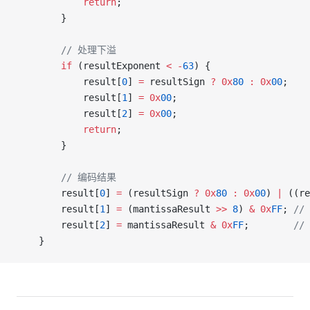
            return
;
        }
        // 处理下溢
        if
 (resultExponent 
<
 -
63
) {
            result[
0
] 
=
 resultSign 
?
 0x
80
 :
 0x
00
;
            result[
1
] 
=
 0x
00
;
            result[
2
] 
=
 0x
00
;
            return
;
        }
        // 编码结果
        result[
0
] 
=
 (resultSign 
?
 0x
80
 :
 0x
00
) 
|
 ((re
        result[
1
] 
=
 (mantissaResult 
>>
 8
) 
&
 0x
FF
;
 //
        result[
2
] 
=
 mantissaResult 
&
 0x
FF
;
        /
    }