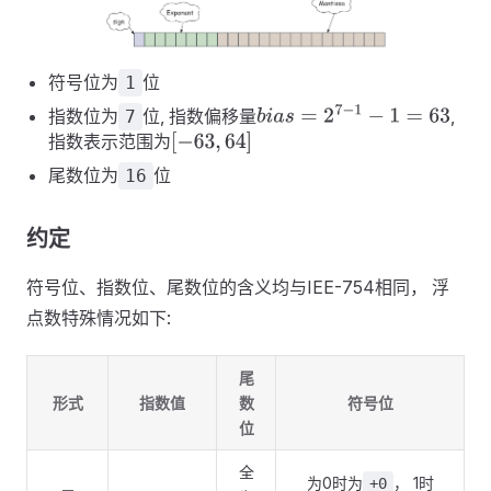
符号位为
位
1
指数位为
位, 指数偏移量
,
7
b
i
a
s
=
2
7
−
1
−
1
=
63
指数表示范围为
[
−
63
,
64
]
尾数位为
位
16
约定
符号位、指数位、尾数位的含义均与IEE-754相同， 浮
点数特殊情况如下:
尾
形式
指数值
数
符号位
位
全
为0时为
， 1时
+0