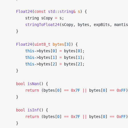
    Float24
(
const
 std
::
string
&
 s
) {
        string sCopy 
=
 s;
        stringToFloat24
(sCopy, bytes, expBits, manti
    }
    Float24
(
uint8_t
 bytes
[
3
]) {
        this
->bytes[
0
] 
=
 bytes[
0
];
        this
->bytes[
1
] 
=
 bytes[
1
];
        this
->bytes[
2
] 
=
 bytes[
2
];
    }
    bool
 isNan
() {
        return
 (bytes[
0
] 
==
 0x
7F
 ||
 bytes[
0
] 
==
 0x
FF
)
    }
    bool
 isInf
() {
        return
 (bytes[
0
] 
==
 0x
7F
 ||
 bytes[
0
] 
==
 0x
FF
)
    }