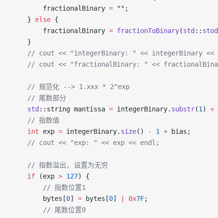
        fractionalBinary 
=
 ""
;
    } 
else
 {
        fractionalBinary 
=
 fractionToBinary
(
std
::
stod
    }
    // cout << "integerBinary: " << integerBinary << 
    // cout << "fractionalBinary: " << fractionalBina
    // 规范化 --> 1.xxx * 2^exp
    // 尾数部分
    std
::string mantissa 
=
 integerBinary.
substr
(
1
) 
+
 
    // 指数值
    int
 exp 
=
 integerBinary.
size
() 
-
 1
 +
 bias;
    // cout << "exp: " << exp << endl;
    // 指数溢出, 设置为无穷
    if
 (exp 
>
 127
) {
        // 指数位置1
        bytes[
0
] 
=
 bytes[
0
] 
|
 0x
7F
;
        // 尾数位置0