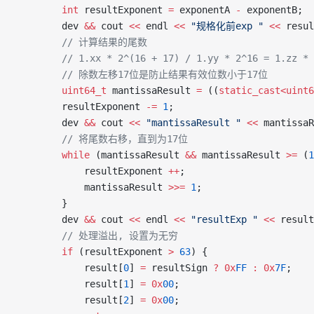
        int
 resultExponent 
=
 exponentA 
-
 exponentB;
        dev 
&&
 cout 
<<
 endl 
<<
 "规格化前exp "
 <<
 resul
        // 计算结果的尾数
        // 1.xx * 2^(16 + 17) / 1.yy * 2^16 = 1.zz * 
        // 除数左移17位是防止结果有效位数小于17位
        uint64_t
 mantissaResult 
=
 ((
static_cast<uint6
        resultExponent 
-=
 1
;
        dev 
&&
 cout 
<<
 "mantissaResult "
 <<
 mantissaR
        // 将尾数右移，直到为17位
        while
 (mantissaResult 
&&
 mantissaResult 
>=
 (
1
            resultExponent 
++
;
            mantissaResult 
>>=
 1
;
        }
        dev 
&&
 cout 
<<
 endl 
<<
 "resultExp "
 <<
 result
        // 处理溢出, 设置为无穷
        if
 (resultExponent 
>
 63
) {
            result[
0
] 
=
 resultSign 
?
 0x
FF
 :
 0x
7F
;
            result[
1
] 
=
 0x
00
;
            result[
2
] 
=
 0x
00
;