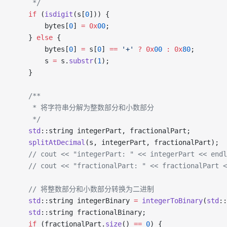
     */
    if
 (
isdigit
(s[
0
])) {
        bytes[
0
] 
=
 0x
00
;
    } 
else
 {
        bytes[
0
] 
=
 s[
0
] 
==
 '+'
 ?
 0x
00
 :
 0x
80
;
        s 
=
 s.
substr
(
1
);
    }
    /**
     * 将字符串分解为整数部分和小数部分
     */
    std
::string integerPart, fractionalPart;
    splitAtDecimal
(s, integerPart, fractionalPart);
    // cout << "integerPart: " << integerPart << endl
    // cout << "fractionalPart: " << fractionalPart <
    // 将整数部分和小数部分转换为二进制
    std
::string integerBinary 
=
 integerToBinary
(
std
::
    std
::string fractionalBinary;
    if
 (fractionalPart.
size
() 
==
 0
) {