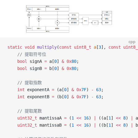
cpp
static
 void
 multiply
(
const
 uint8_t
 a
[
3
], 
const
 uint8_
    // 提取符号位
    bool
 signA 
=
 a[
0
] 
&
 0x
80
;
    bool
 signB 
=
 b[
0
] 
&
 0x
80
;
    // 提取指数
    int
 exponentA 
=
 (a[
0
] 
&
 0x
7F
) 
-
 63
;
    int
 exponentB 
=
 (b[
0
] 
&
 0x
7F
) 
-
 63
;
    // 提取尾数
    uint32_t
 mantissaA 
=
 (
1
 <<
 16
) 
|
 ((a[
1
] 
<<
 8
) 
|
 a
    uint32_t
 mantissaB 
=
 (
1
 <<
 16
) 
|
 ((b[
1
] 
<<
 8
) 
|
 b