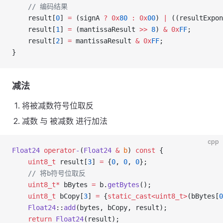
    // 编码结果
    result[
0
] 
=
 (signA 
?
 0x
80
 :
 0x
00
) 
|
 ((resultExpon
    result[
1
] 
=
 (mantissaResult 
>>
 8
) 
&
 0x
FF
;
    result[
2
] 
=
 mantissaResult 
&
 0x
FF
;
}
减法
将被减数符号位取反
减数 与 被减数 进行加法
cpp
Float24
 operator
-
(
Float24
 &
 b
) 
const
 {
    uint8_t
 result[
3
] 
=
 {
0
, 
0
, 
0
};
    // 将b符号位取反
    uint8_t*
 bBytes 
=
 b.
getBytes
();
    uint8_t
 bCopy[
3
] 
=
 {
static_cast<uint8_t>
(bBytes[
0
    Float24
::
add
(bytes, bCopy, result);
    return
 Float24
(result);