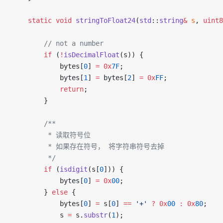
    static
 void
 stringToFloat24
(
std
::
string
&
 s
, 
uint8
        // not a number
        if
 (
!
isDecimalFloat
(s)) {
            bytes[
0
] 
=
 0x
7F
;
            bytes[
1
] 
=
 bytes[
2
] 
=
 0x
FF
;
            return
;
        }
        /**
         * 读取符号位
         * 如果存在符号， 将字符串符号去掉
         */
        if
 (
isdigit
(s[
0
])) {
            bytes[
0
] 
=
 0x
00
;
        } 
else
 {
            bytes[
0
] 
=
 s[
0
] 
==
 '+'
 ?
 0x
00
 :
 0x
80
;
            s 
=
 s.
substr
(
1
);