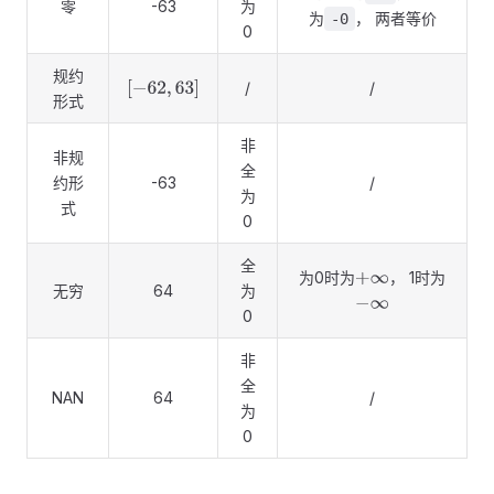
零
-63
为
为
， 两者等价
-0
0
规约
/
/
[
−
62
,
63
]
形式
非
非规
全
约形
-63
/
为
式
0
全
为0时为
， 1时为
+
∞
无穷
64
为
−
∞
0
非
全
NAN
64
/
为
0