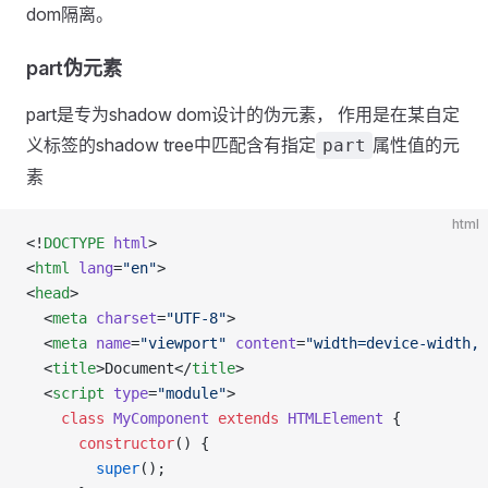
dom隔离。
part伪元素
part是专为shadow dom设计的伪元素， 作用是在某自定
义标签的shadow tree中匹配含有指定
属性值的元
part
素
html
<!
DOCTYPE
 html
>
<
html
 lang
=
"en"
>
<
head
>
  <
meta
 charset
=
"UTF-8"
>
  <
meta
 name
=
"viewport"
 content
=
"width=device-width, 
  <
title
>Document</
title
>
  <
script
 type
=
"module"
>
    class
 MyComponent
 extends
 HTMLElement
 {
      constructor
() {
        super
();