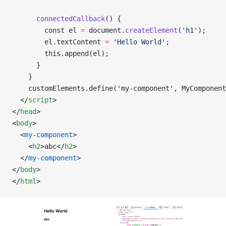
      connectedCallback
() {
        const el 
=
 document.
createElement
(
'h1'
);
        el.textContent 
=
 'Hello World'
;
        this.append(el);
      }
    }
    customElements.define('my-component', MyComponent
  </
script
>
</
head
>
<
body
>
  <
my-component
>
    <
h2
>abc</
h2
>
  </
my-component
>
</
body
>
</
html
>