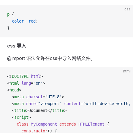
css
p
 {
  color
: 
red
;
}
css 导入
@import 语法允许在css中导入网络文件。
html
<!
DOCTYPE
 html
>
<
html
 lang
=
"en"
>
<
head
>
  <
meta
 charset
=
"UTF-8"
>
  <
meta
 name
=
"viewport"
 content
=
"width=device-width, 
  <
title
>Document</
title
>
  <
script
>
    class
 MyComponent
 extends
 HTMLElement
 {
      constructor
() {