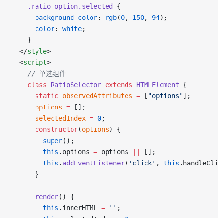
    .ratio-option.selected
 {
      background-color
: 
rgb
(
0
, 
150
, 
94
);
      color
: 
white
;
    }
  </
style
>
  <
script
>
    // 单选组件
    class
 RatioSelector
 extends
 HTMLElement
 {
      static
 observedAttributes
 =
 [
"options"
];
      options
 =
 [];
      selectedIndex
 =
 0
;
      constructor
(
options
) {
        super
();
        this
.options 
=
 options 
||
 [];
        this
.
addEventListener
(
'click'
, 
this
.handleCli
      }
      render
() {
        this
.innerHTML 
=
 ''
;