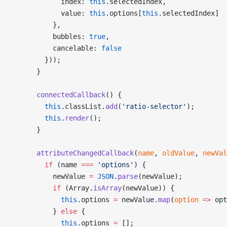
            index: 
this
.selectedIndex,
            value: 
this
.options[
this
.selectedIndex]
          },
          bubbles: 
true
,
          cancelable: 
false
        }));
      }
      connectedCallback
() {
        this
.classList.
add
(
'ratio-selector'
);
        this
.
render
();
      }
      attributeChangedCallback
(
name
, 
oldValue
, 
newVal
        if
 (name 
===
 'options'
) {
          newValue 
=
 JSON
.
parse
(newValue);
          if
 (Array.
isArray
(newValue)) {
            this
.options 
=
 newValue.
map
(
option
 =>
 opt
          } 
else
 {
            this
.options 
=
 [];