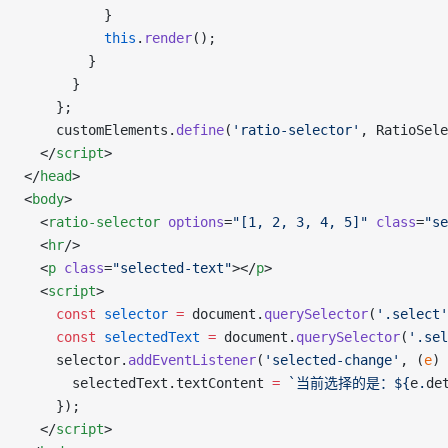
          }
          this
.
render
();
        }
      }
    };
    customElements.
define
(
'ratio-selector'
, RatioSele
  </
script
>
</
head
>
<
body
>
  <
ratio-selector
 options
=
"[1, 2, 3, 4, 5]"
 class
=
"se
  <
hr
/>
  <
p
 class
=
"selected-text"
></
p
>
  <
script
>
    const
 selector
 =
 document.
querySelector
(
'.select'
    const
 selectedText
 =
 document.
querySelector
(
'.sel
    selector.
addEventListener
(
'selected-change'
, (
e
) 
      selectedText.textContent 
=
 `当前选择的是：${
e
.
de
    });
  </
script
>