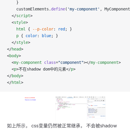
    }
    customElements.
define
(
'my-component'
, MyComponent
  </
script
>
  <
style
>
    html
 { 
--p-color
: 
red
; }
    p
 { 
color
: 
blue
; }
  </
style
>
</
head
>
<
body
>
  <
my-component
 class
=
"component"
></
my-component
>
  <
p
>不在shadow dom中的元素</
p
>
</
body
>
</
html
>
如上所示， css变量仍然被正常继承， 不会被shadow