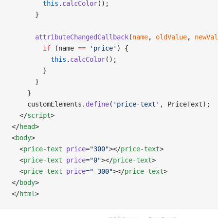
        this
.
calcColor
();
      }
      attributeChangedCallback
(
name
, 
oldValue
, 
newVal
        if
 (name 
==
 'price'
) {
          this
.
calcColor
();
        }
      }
    }
    customElements.
define
(
'price-text'
, PriceText);
  </
script
>
</
head
>
<
body
>
  <
price-text
 price
=
"300"
></
price-text
>
  <
price-text
 price
=
"0"
></
price-text
>
  <
price-text
 price
=
"-300"
></
price-text
>
</
body
>
</
html
>