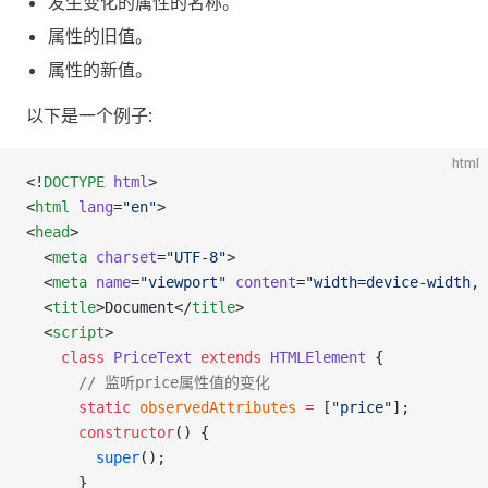
发生变化的属性的名称。
属性的旧值。
属性的新值。
以下是一个例子:
html
<!
DOCTYPE
 html
>
<
html
 lang
=
"en"
>
<
head
>
  <
meta
 charset
=
"UTF-8"
>
  <
meta
 name
=
"viewport"
 content
=
"width=device-width, 
  <
title
>Document</
title
>
  <
script
>
    class
 PriceText
 extends
 HTMLElement
 {
      // 监听price属性值的变化
      static
 observedAttributes
 =
 [
"price"
];
      constructor
() {
        super
();
      }