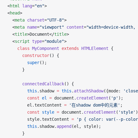
<
html
 lang
=
"en"
>
<
head
>
  <
meta
 charset
=
"UTF-8"
>
  <
meta
 name
=
"viewport"
 content
=
"width=device-width, 
  <
title
>Document</
title
>
  <
script
 type
=
"module"
>
    class
 MyComponent
 extends
 HTMLElement
 {
      constructor
() {
        super
();
      }
      connectedCallback
() {
        this
.shadow 
=
 this
.
attachShadow
({mode: 
'close
        const
 el
 =
 document.
createElement
(
'p'
);
        el.textContent 
=
 '在shadow dom中的元素'
;
        const
 style
 =
 document.
createElement
(
'style'
)
        style.textContent 
=
 'p { color: var(--p-color
        this
.shadow.
append
(el, style);
      }