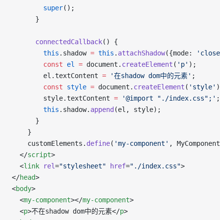
        super
();
      }
      connectedCallback
() {
        this
.shadow 
=
 this
.
attachShadow
({mode: 
'close
        const
 el
 =
 document.
createElement
(
'p'
);
        el.textContent 
=
 '在shadow dom中的元素'
;
        const
 style
 =
 document.
createElement
(
'style'
)
        style.textContent 
=
 '@import "./index.css";'
;
        this
.shadow.
append
(el, style);
      }
    }
    customElements.
define
(
'my-component'
, MyComponent
  </
script
>
  <
link
 rel
=
"stylesheet"
 href
=
"./index.css"
>
</
head
>
<
body
>
  <
my-component
></
my-component
>
  <
p
>不在shadow dom中的元素</
p
>