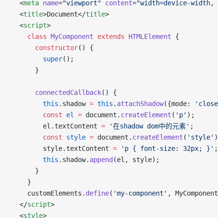
  <
meta
 name
=
"viewport"
 content
=
"width=device-width, 
  <
title
>Document</
title
>
  <
script
>
    class
 MyComponent
 extends
 HTMLElement
 {
      constructor
() {
        super
();
      }
      connectedCallback
() {
        this
.shadow 
=
 this
.
attachShadow
({mode: 
'close
        const
 el
 =
 document.
createElement
(
'p'
);
        el.textContent 
=
 '在shadow dom中的元素'
;
        const
 style
 =
 document.
createElement
(
'style'
)
        style.textContent 
=
 'p { font-size: 32px; }'
;
        this
.shadow.
append
(el, style);
      }
    }
    customElements.
define
(
'my-component'
, MyComponent
  </
script
>
  <
style
>